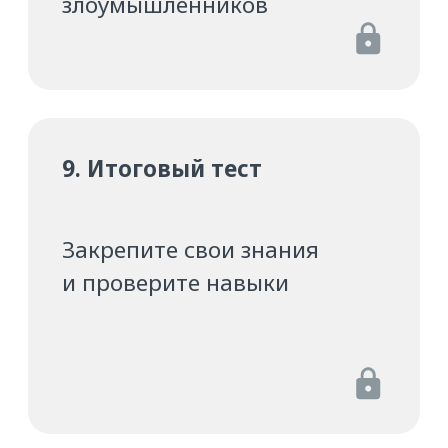
После создания пароля вы увидите
содержание практикума, и сможете
приступить к обучению
Всего в практикуме 9 частей — от 5
до 20 минут каждая. Проходите
их в удобное время в комфортном
темпе с компьютера или телефона
Чтобы вернуться к обучению,