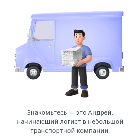
Знакомьтесь — это Андрей,
начинающий логист в небольшой
транспортной компании.
Освойте приёмы безопасных
перевозок вместе с нашим героем.
Помогите Андрею найти честных
партнёров и уличить мошенников,
чтобы фирма не потеряла деньги.
Что вас ждёт
Новые части будем публиковать
постепенно, примерно раз в месяц.
О выходе новой части вы получите
письмо на почту.