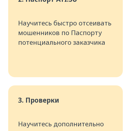
5. Страхование и гарантия
оплаты
Разберётесь, как 100%
получить оплату
за перевозку или снизить
риски с помощью
страхования
6. Процесс перевозки
Узнаете, как
подстраховаться, чтобы
избежать проблем