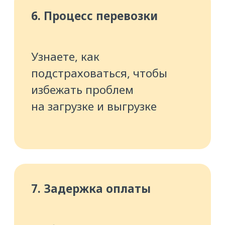
Как всё будет проходить
Обратите внимание:
обучение
проходит на отдельной
образовательной платформе:
Skillspace
. Это позволяет нам
поддерживать высокое качество
материалов курсов и сделать доступ
для учеников бесплатным.
Ссылка на платформу придёт вам
сразу после регистрации, и вы легко
сможете ею воспользоваться.