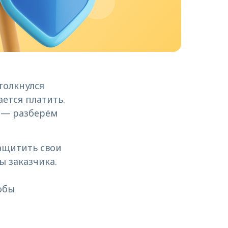
толкнулся
ается платить.
ы — разберём
ащитить свои
ы заказчика.
обы