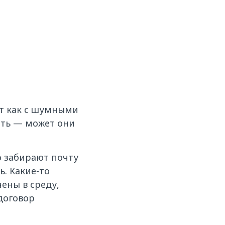
ет как с шумными
ить — может они
о забирают почту
. Какие-то
ены в среду,
договор