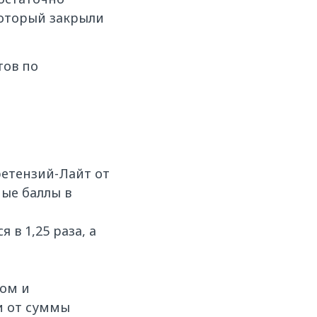
который закрыли
тов по
ретензий-Лайт от
ые баллы в
в 1,25 раза, а
ом и
и от суммы