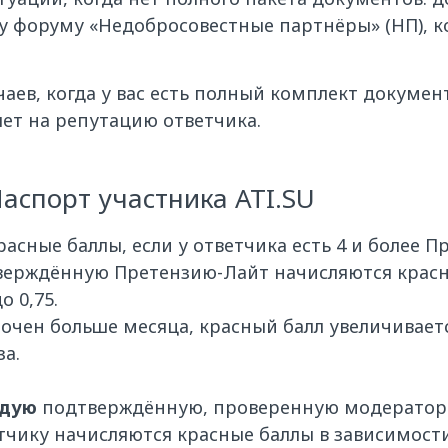
му форуму «Недобросовестные партнёры» (НП), 
аев, когда у вас есть полный комплект докумен
яет на репутацию ответчика.
аспорт участника ATI.SU
асные баллы, если у ответчика есть 4 и более П
ерждённую Претензию-Лайт начисляются красн
 0,75.
чен больше месяца, красный балл увеличивается 
за.
дую
подтверждённую, проверенную модератор
чику начисляются красные баллы в зависимост