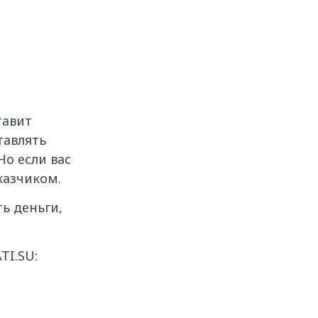
тавит
тавлять
Но если вас
казчиком.
ь деньги,
TI.SU: