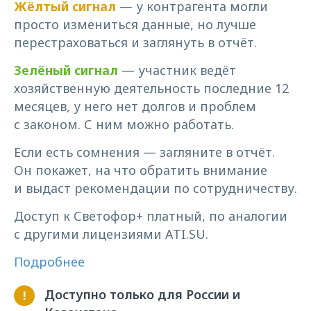
Жёлтый сигнал
— у контрагента могли
просто измениться данные, но лучше
перестраховаться и заглянуть в отчёт.
Зелёный сигнал
— участник ведёт
Перевозчикам
хозяйственную деятельность последние 12
Андрей против
месяцев, у него нет долгов и проблем
мошенников:
с законом. С ним можно работать.
приёмы безопасных
перевозок
Если есть сомнения — загляните в отчёт.
Он покажет, на что обратить внимание
Интерактивный тренажёр из 9
частей, в котором вам предстоит
и выдаст рекомендации по сотрудничеству.
помочь логисту Андрею
не поддаться на уловки
Доступ к Светофор+ платный, по аналогии
мошенников
с другими лицензиями ATI.SU.
Подробнее
ПОДРОБНЕЕ
Доступно только для России и
!