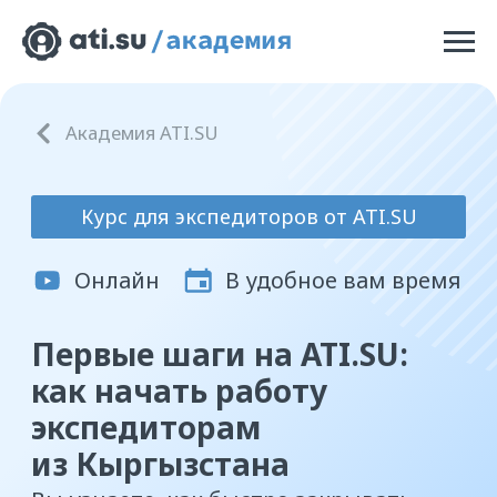
Академия ATI.SU
Курс для экспедиторов от ATI.SU
Онлайн
В удобное вам время
Первые шаги на ATI.SU:
как начать работу
экспедиторам
из Кыргызстана
Вы узнаете, как быстро закрывать
заявки даже по непопулярным
направлениям и собрать базу
активных перевозчиков за один день.
Научитесь проверять перевозчиков
перед сделкой, а также прокачаете
свой профиль так, чтобы исполнители