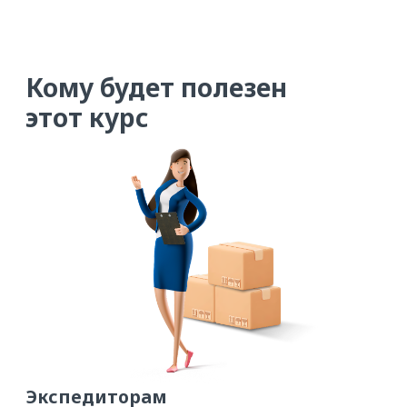
Экспедиторам
Которые только начинают свой
путь на ATI.SU или хотят
научиться быстрее закрывать
заявки на перевозку
Чему вы научитесь
Регистрироваться или изменять
данные о фирме так, чтобы
перевозчики увидели самую
важную информацию о вас
Размещать заявку, так чтобы
получать больше откликов
от перевозчиков
Быстро собирать базу активных