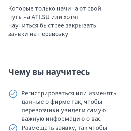
перевозчиков по конкретному
направлению
Искать перевозчиков разными
способами и закрывать заявки
по новым или непопулярным
направлениям
Распознавать недобросовестных
исполнителей до заключения
договора
Зарабатывать репутацию
на Бирже: вы сможете
подтвердить профиль и получить
первую зелёную звезду
Результаты