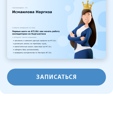
После регистрации ссылка на курс
придёт вам на почту
Ссылка откроется в новой вкладке
браузера. Вы увидите окно, в котором
нужно будет придумать пароль для
вашей учётной записи
на образовательной платформе
После того, как зададите пароль,
вы увидите содержание курса,
и сможете приступить к обучению