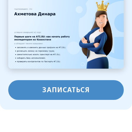
После регистрации ссылка на курс
придёт вам на почту
Ссылка откроется в новой вкладке
браузера. Вы увидите окно, в котором
нужно будет придумать пароль для
вашей учётной записи
на образовательной платформе
После того, как зададите пароль,
вы увидите содержание курса,
и сможете приступить к обучению