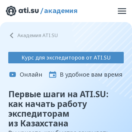
Академия ATI.SU
Курс для экспедиторов от ATI.SU
Онлайн
В удобное вам время
Первые шаги на ATI.SU:
как начать работу
экспедиторам
из Казахстана
Вы узнаете, как быстро закрывать
заявки даже по непопулярным
направлениям и собрать базу
активных перевозчиков за один день.
Научитесь проверять перевозчиков
перед сделкой, а также прокачаете
свой профиль так, чтобы исполнители