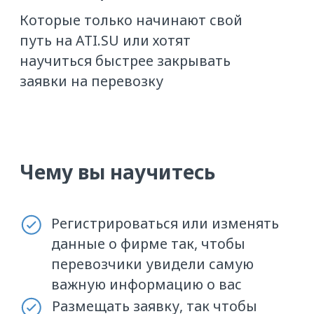
перевозчиков по конкретному
направлению
Искать перевозчиков разными
способами и закрывать заявки
по новым или непопулярным
направлениям
Распознавать недобросовестных
исполнителей до заключения
договора
Зарабатывать репутацию
на Бирже: вы сможете
подтвердить профиль и получить
первую зелёную звезду
Результаты