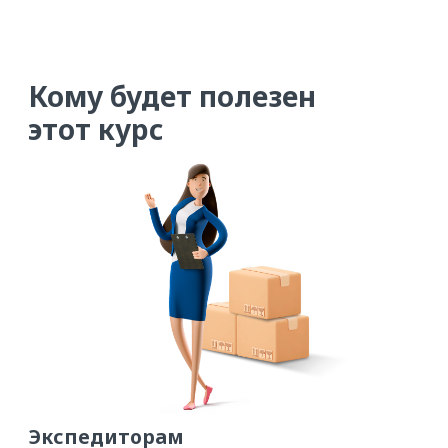
Экспедиторам
Которые только начинают свой
путь на ATI.SU или хотят
научиться быстрее закрывать
заявки на перевозку
Чему вы научитесь
Регистрироваться или изменять
данные о фирме так, чтобы
перевозчики увидели самую
важную информацию о вас
Размещать заявку, так чтобы
получать больше откликов
от перевозчиков
Быстро собирать базу активных