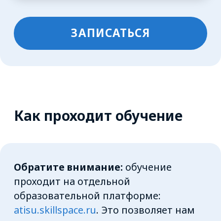
и сможете приступить к обучению
Мини-курс состоит из 2 уроков
длительностью до 15 минут.
Проходите их в удобное вам время
в удобном темпе с компьютера или
телефона
Внутри уроков вас ждут короткие
видео и конспекты, которые можно
сохранить или распечатать