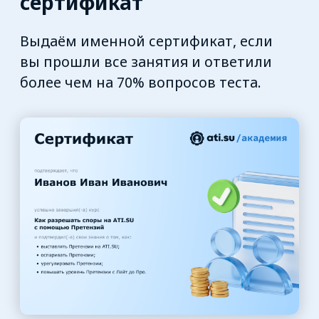
После регистрации ссылка на курс
придёт вам на почту
Ссылка откроется в новой вкладке
браузера. Вы увидите окно, в котором
нужно будет придумать пароль
для вашей учётной записи
на образовательной платформе
После того, как зададите пароль,
вы увидите содержание курса,