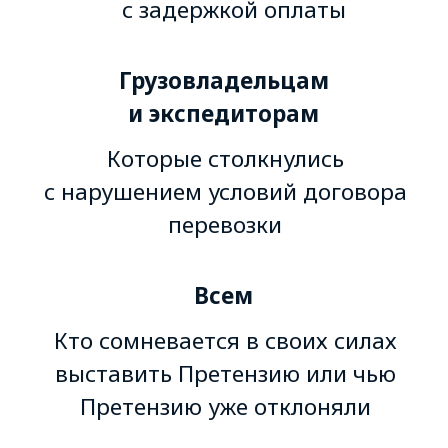
Чему вы научитесь
Выставлять Претензии так,
чтобы юристы принимали
их с первого раза
Подавать Претензии как
с минимальным набором
документов, так и с полным
пакетом, усиливающим
их влияние на рейтинг
контрагента
Выставлять Претензии, даже
если договор подписан
с компанией, которой нет
на ATI.SU