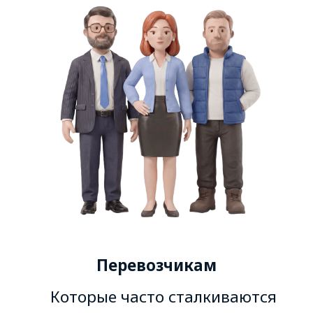
Перевозчикам
Которые часто сталкиваются
с задержкой оплаты
Грузовладельцам
и
экспедиторам
Которые столкнулись
с нарушением условий договора
перевозки
Всем
Кто сомневается в своих силах
выставить Претензию или чью
Претензию уже отклоняли