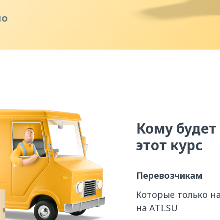
но
Кому
будет
этот курс
Перевозчикам
Которые только н
на ATI.SU