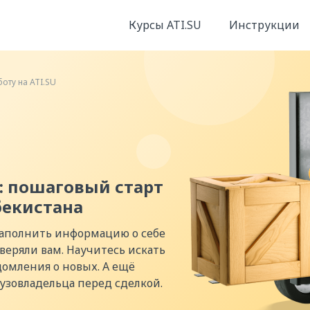
Курсы ATI.SU
Инструкции
боту на ATI.SU
U: пошаговый старт
бекистана
заполнить информацию о себе
веряли вам. Научитесь искать
омления о новых. А ещё
рузовладельца перед сделкой.