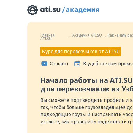
Главная
→
Академия ATI.SU
→
Как начать ра
ATI.SU
Курс для перевозчиков от ATI.SU
Онлайн
В удобное вам время
Начало работы на ATI.S
для перевозчиков из Уз
Вы сможете подтвердить профиль и 
так, чтобы больше грузовладельцев до
подходящие грузы и настраивать увед
узнаете, как проверить надёжность г