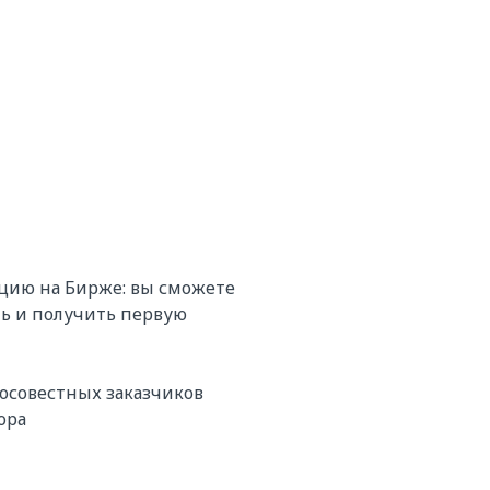
цию на Бирже: вы сможете
ь и получить первую
осовестных заказчиков
ора