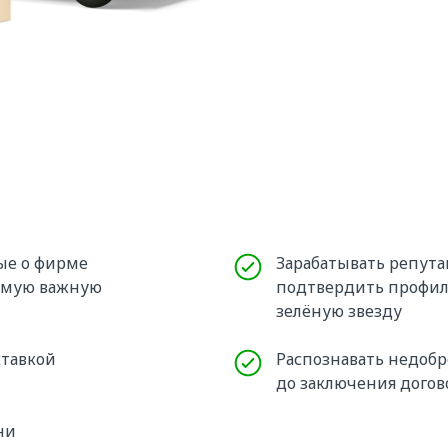
ые о фирме
Зарабатывать репута
самую важную
подтвердить профил
зелёную звезду
ставкой
Распознавать недобр
до заключения догов
ни