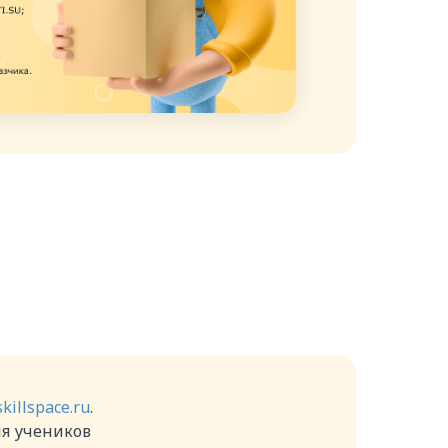
skillspace.ru
.
ля учеников