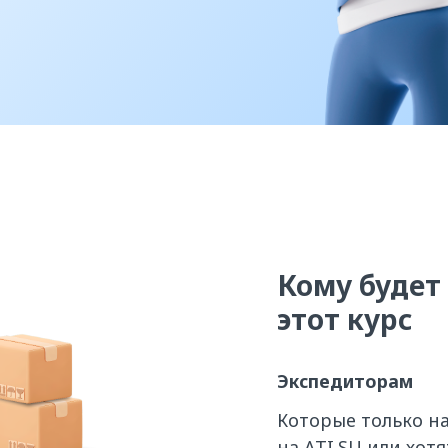
Кому
будет
этот курс
Экспедиторам
Которые только н
на ATI.SU или хот