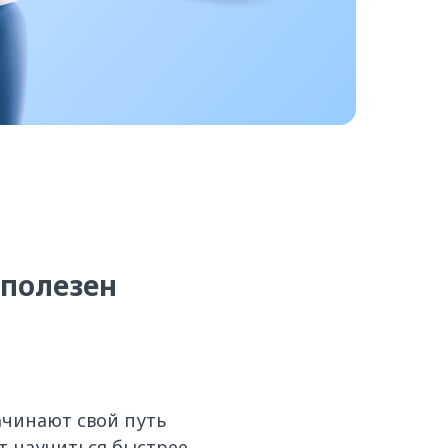
 полезен
ачинают свой путь
ят научиться быстрее