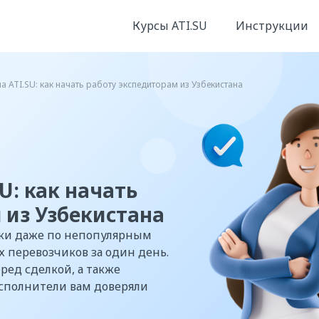
Курсы ATI.SU
Инструкции
а ATI.SU: как начать работу экспедиторам из Узбекистана
U: как начать
 из Узбекистана
явки даже по непопулярным
х перевозчиков за один день.
ред сделкой, а также
исполнители вам доверяли