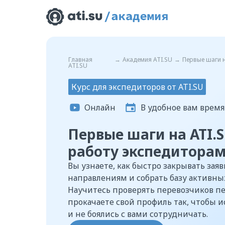
Главная
→
Академия ATI.SU
→
Первые шаги н
ATI.SU
Курс для экспедиторов от ATI.SU
Онлайн
В удобное вам время
Первые шаги на ATI.S
работу экспедиторам
Вы узнаете, как быстро закрывать за
направлениям и собрать базу активны
Научитесь проверять перевозчиков пе
прокачаете свой профиль так, чтобы 
и не боялись с вами сотрудничать.