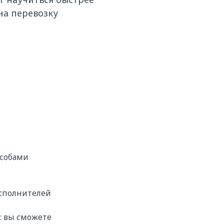
на перевозку
особами
исполнителей
: вы сможете