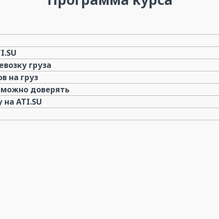
I.SU
евозку груза
в на груз
 можно доверять
 на ATI.SU