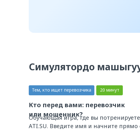
Симулятордо машыгу
Тем, кто ищет перевозчика
20 минут
Кто перед вами: перевозчик
или мошенник?
Обучающая игра, где вы потренируете
ATI.SU. Введите имя и начните прямо 