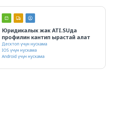
Грузовладельцам
Перевозчикам
Юридикалык жак ATI.SUда
профилин кантип ырастай алат
Десктоп үчүн нускама
IOS үчүн нускама
Android үчүн нускама