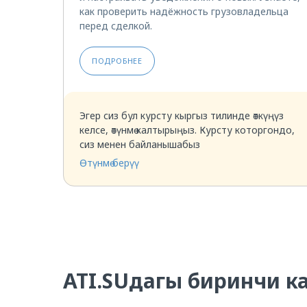
как проверить надёжность грузовладельца
перед сделкой.
ПОДРОБНЕЕ
Эгер сиз бул курсту кыргыз тилинде өткүңүз
келсе, өтүнмө калтырыңыз. Курсту которгондо,
сиз менен байланышабыз
Өтүнмө берүү
Грузовладельцам
ATI.SUдагы биринчи к