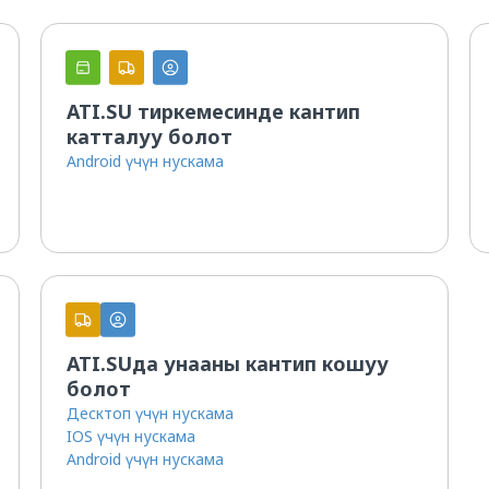
Грузовладельцам
Перевозчикам
ATI.SU тиркемесинде кантип
катталуу болот
Android үчүн нускама
ATI.SUда унааны кантип кошуу
болот
Десктоп үчүн нускама
IOS үчүн нускама
Android үчүн нускама