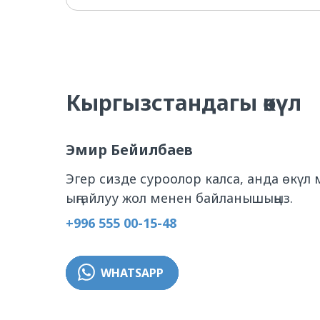
Кыргызстандагы өкүл
Эмир Бейилб аев
Эгер сизде суроолор калса, анда өкүл
ыңгайлуу жол менен байланышыңыз.
+996 555 00-15-48
WHATSAPP