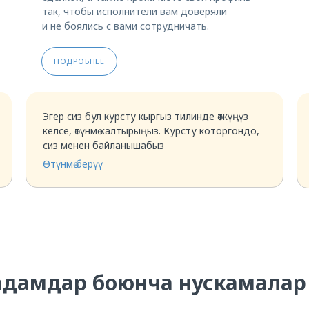
так, чтобы исполнители вам доверяли
и не боялись с вами сотрудничать.
ПОДРОБНЕЕ
Эгер сиз бул курсту кыргыз тилинде өткүңүз
келсе, өтүнмө калтырыңыз. Курсту которгондо,
сиз менен байланышабыз
Өтүнмө берүү
Грузовладельцам
Перевозчикам
адамдар боюнча нускамалар