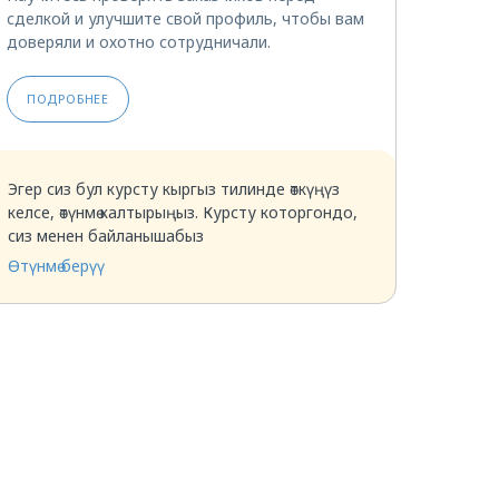
сделкой и улучшите свой профиль, чтобы вам
доверяли и охотно сотрудничали.
ПОДРОБНЕЕ
Эгер сиз бул курсту кыргыз тилинде өткүңүз
келсе, өтүнмө калтырыңыз. Курсту которгондо,
сиз менен байланышабыз
Өтүнмө берүү
Грузовладельцам
Перевозчикам