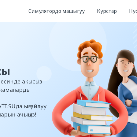
Симулятордо машыгуу
Курстар
Ну
сы
месинде акысыз
скамаларды
TI.SUда ыңгайлуу
арын ачыңыз!