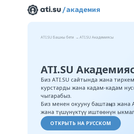
ATI.SU Башкы бети
→
ATI.SU Академиясы
ATI.SU Академия
Биз ATI.SU сайтында жана тирке
курстарды жана кадам-кадам ну
чыгарабыз.
Биз менен окууну баштаңыз жана A
жана түшүнүктүү иштөөнүн ыкмал
ОТКРЫТЬ НА РУССКОМ