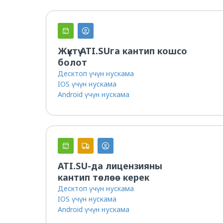
Грузовладельцам
Жүктү ATI.SUга кантип кошсо
болот
Десктоп үчүн нускама
IOS үчүн нускама
Android үчүн нускама
ATI.SU-да лицензияны
кантип төлөө керек
Десктоп үчүн нускама
IOS үчүн нускама
Android үчүн нускама