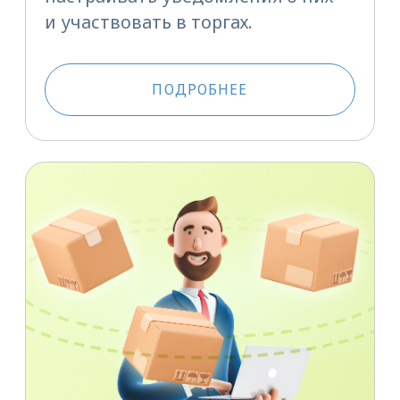
Грузовладельцам
Бесплатно
в удобное вам время
Как создать свою
площадку на ATI.SU
и настроить работу
на ней
Вы научитесь создавать
площадки и приглашать на них
доверенных перевозчиков или
экспедиторов. Сможете
автоматизировать работу
по распределению грузов,
запускать торги и отслеживать
ход перевозки.