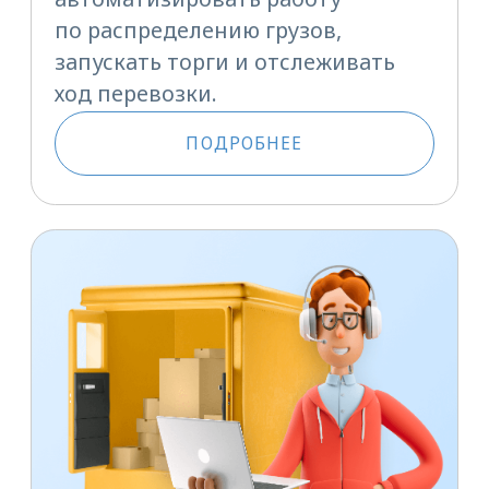
с помощью Площадок
ATI.SU
Вы научитесь создавать
площадки и приглашать на них
доверенных перевозчиков.
Сможете автоматизировать
работу по распределению грузов,
запускать торги и отслеживать
ход перевозки. А также
копировать грузы с площадок
грузовладельцев на свою
с заданной комиссией и запускать
сквозные торги.
ПОДРОБНЕЕ