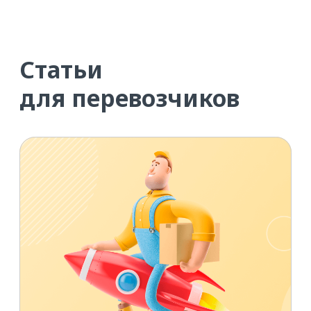
Перевозчикам
Как рассчитать выгодную
ставку на перевозку
Рассчитайте бюджет по готовому
шаблону и оцените, какая ставка
на перевозку действительно
приносит вам выгоду.
ЧИТАТЬ