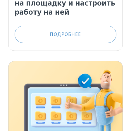
полезных функций ATI. SU,
которые помогут сэкономить
время при поиске грузов.
ЧИТАТЬ
Перевозчикам