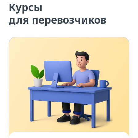
в удобное вам время
Андрей против
мошенников:
приёмы безопасных
перевозок
ПОДРОБНЕЕ