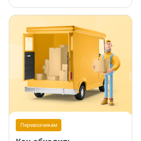
Перевозчикам
Экспедиторам
Что делать,
если
контрагент
отказывается платить
Пошаговая инструкция, как
добиться оплаты и защитить свои
интересы. Поможет вам
с досудебным урегулированием
конфликтов через Претензию-
Лайт и Претензию-Про.